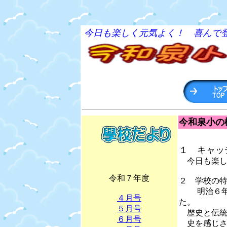
今日も楽しく元気よく！ 喜んで
今和泉小の
１ キャッ
今日も楽し
令和７年度
２ 学校の
明治６年９
４月号
た。
５月号
歴史と伝統を
６月号
史を感じさ