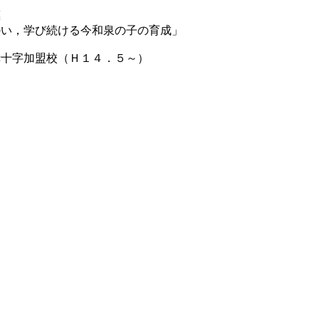
標
い，学び続ける今和泉の子の育成」
赤十字加盟校（Ｈ１４．５～）