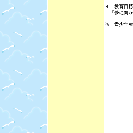
４ 教育目
「夢に向か
※ 青少年