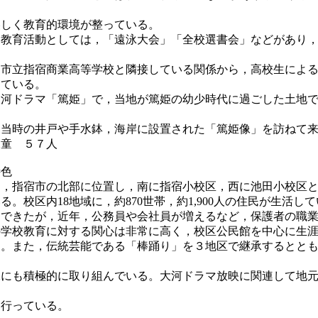
しく教育的環境が整っている。
育活動としては，「遠泳大会」「全校選書会」などがあり，
市立指宿商業高等学校と隣接している関係から，高校生による
ている。
ドラマ「篤姫」で，当地が篤姫の幼少時代に過ごした土地で
当時の井戸や手水鉢，海岸に設置された「篤姫像」を訪ねて来
童 ５７人
特色
指宿市の北部に位置し，南に指宿小校区，西に池田小校区と
。校区内18地域に，約870世帯，約1,900人の住民が生活
できたが，近年，公務員や会社員が増えるなど，保護者の職業
校教育に対する関心は非常に高く，校区公民館を中心に生涯
。また，伝統芸能である「棒踊り」を３地区で継承するととも
にも積極的に取り組んでいる。大河ドラマ放映に関連して地元
行っている。