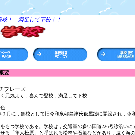
登校！ 満足して下校！！
概要
チフレーズ
く元気よく，喜んで登校，満足して下校
特色
月に，郷校として旧今和泉郷島津氏仮屋跡に開設され，令和
もつ学校である。学校は，交通量の多い国道226号線沿いに
せる「隼人松原」と呼ばれる松林や石垣などがあり，遠く海の