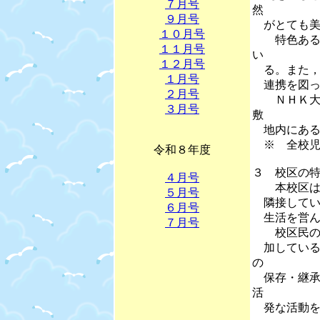
７月号
然
９月号
がとても美
１０月号
特色ある教
１１月号
い
１２月号
る。また，
１月号
連携を図っ
２月号
ＮＨＫ大河
３月号
敷
地内にある
※ 全校児
令和８年度
３ 校区の
４月号
本校区は，
５月号
隣接している
６月号
生活を営ん
７月号
校区民の学
加している
の
保存・継承
活
発な活動を