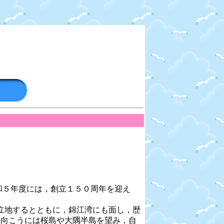
５年度には，創立１５０周年を迎え
立地するとともに，錦江湾にも面し，歴
向こうには桜島や大隅半島を望み，自